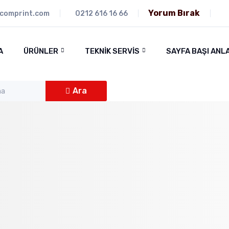
Yorum Bırak
icomprint.com
0212 616 16 66
A
ÜRÜNLER
TEKNIK SERVIS
SAYFA BAŞI ANL
Ara