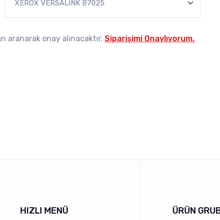
dan aranarak onay alınacaktır.
Siparişimi Onaylıyorum.
HIZLI MENÜ
ÜRÜN GRU