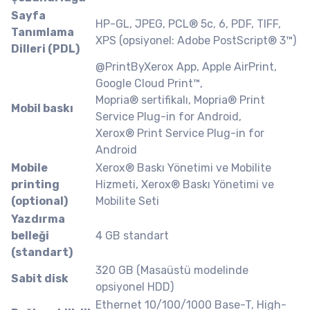
Sayfa
HP-GL, JPEG, PCL® 5c, 6, PDF, TIFF,
Tanımlama
XPS (opsiyonel: Adobe PostScript® 3™)
Dilleri (PDL)
@PrintByXerox App, Apple AirPrint,
Google Cloud Print™,
Mopria® sertifikalı, Mopria® Print
Mobil baskı
Service Plug-in for Android,
Xerox® Print Service Plug-in for
Android
Mobile
Xerox® Baskı Yönetimi ve Mobilite
printing
Hizmeti, Xerox® Baskı Yönetimi ve
(optional)
Mobilite Seti
Yazdırma
belleği
4 GB standart
(standart)
320 GB (Masaüstü modelinde
Sabit disk
opsiyonel HDD)
Ethernet 10/100/1000 Base-T, High-