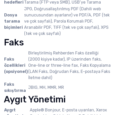
hedefleri
Tarama (FTP veya SMB), USB’ye Tarama
JPG, Doğrusallaştırılmış PDF (Dahili web
Dosya
sunucusundan ayarlanır) ve PDF/A, PDF (tek
tarama
ve çok sayfalı), Parola Korumalı PDF,
biçimleri
Aranabilir PDF, TIFF (tek ve çok sayfalı), XPS
(tek ve çok sayfalı)
Faks
Birleştirilmiş Rehberden Faks özelliği
Faks
(2000 kişiye kadar), IP üzerinden faks,
özellikleri
One-line or three-line fax, Faks Kopyalama
(opsiyonel)
(LAN Faks, Doğrudan Faks, E-postaya Faks
İletme dahil)
Faks
JBIG, MH, MMR, MR
sıkıştırma
Aygıt Yönetimi
Aygıt
Apple® Bonjour, E-posta uyarıları, Xerox