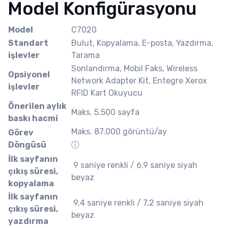
Model Konfigürasyonu
Model
C7020
Standart
Bulut, Kopyalama, E-posta, Yazdırma,
işlevler
Tarama
Sonlandırma, Mobil Faks, Wireless
Opsiyonel
Network Adapter Kit, Entegre Xerox
işlevler
RFID Kart Okuyucu
Önerilen aylık
Maks. 5.500 sayfa
baskı hacmi
Maks. 87.000 görüntü/ay
Görev
Döngüsü
ⓘ
İlk sayfanın
​ 9 saniye renkli / 6,9 saniye siyah
çıkış süresi,
beyaz
kopyalama
İlk sayfanın
​ 9,4 saniye renkli / 7,2 saniye siyah
çıkış süresi,
beyaz
yazdırma