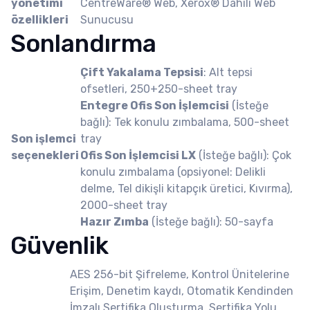
yönetimi
CentreWare® Web, Xerox® Dahili Web
özellikleri
Sunucusu
Sonlandırma
Çift Yakalama Tepsisi
: Alt tepsi
ofsetleri, 250+250-sheet tray
Entegre Ofis Son İşlemcisi
(İsteğe
bağlı): Tek konulu zımbalama, 500-sheet
Son işlemci
tray
seçenekleri
Ofis Son İşlemcisi LX
(İsteğe bağlı): Çok
konulu zımbalama (opsiyonel: Delikli
delme, Tel dikişli kitapçık üretici, Kıvırma),
2000-sheet tray
Hazır Zımba
(İsteğe bağlı): 50-sayfa
Güvenlik
AES 256-bit Şifreleme, Kontrol Ünitelerine
Erişim, Denetim kaydı, Otomatik Kendinden
İmzalı Sertifika Oluşturma, Sertifika Yolu